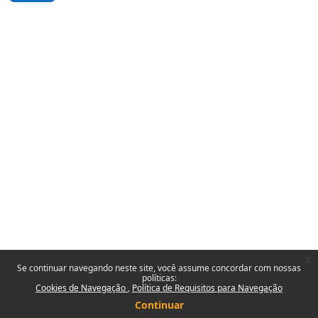
x
Se continuar navegando neste site, você assume concordar com nossas
políticas:
Cookies de Navegação
Política de Requisitos para Navegação
Continuar