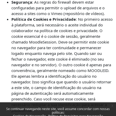
Segurança
: As regras do firewall devem estar
configuradas para permitir o upload de arquivos e o
acesso a sites como o Vimeo (repositório de vídeos).
Política de Cookies e Privacidade
: No primeiro acesso
à plataforma, será necessário o aceite individual do
colaborador na política de cookies e privacidade. O
cookie essencial é o cookie de sessão, geralmente
chamado MoodleSession. Deve-se permitir este cookie
no navegador para ter continuidade e permanecer
logado enquanto navega pelo site. Quando sair ou
fechar o navegador, este cookie é eliminado (no seu
navegador e no servidor). O outro cookie é apenas para
conveniência, geralmente nomeado como MOODLEID.
Ele apenas lembra a identificação do usuário no
navegador. Isso significa que quando o usuário retornar
a este site, o campo de identificação do usuário na
página de autenticação será automaticamente
preenchido. Caso você recuse esse cookie, será
necessário redigitar a sua identificação para acessar a
x
Se continuar navegando neste site, você assume concordar com nossas
plataforma.
políticas: