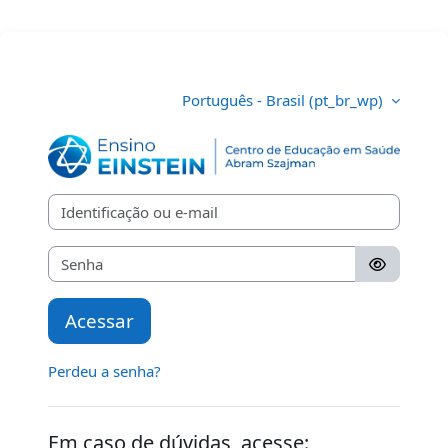
Ir para o conteúdo principal
Português - Brasil ‎(pt_br_wp)‎
Corpo Clínico Ei
Identificação ou e-mail
Senha
Acessar
Perdeu a senha?
Em caso de dúvidas, acesse: